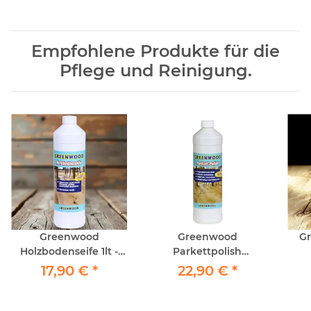
Empfohlene Produkte für die
Pflege und Reinigung.
Greenwood
Greenwood
G
Holzbodenseife 1lt -
Parkettpolish
Reinigung geöltes
Seidenglanz 1lt -
17,90 €
*
22,90 €
*
Parkett
Grund-Erstschutz &
Dauerpflege