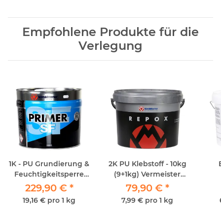
Empfohlene Produkte für die
Verlegung
1K - PU Grundierung &
2K PU Klebstoff - 10kg
Feuchtigkeitsperre
(9+1kg) Vermeister
Vermeister Primer SF
Repox
229,90 €
*
79,90 €
*
12kg
19,16 € pro 1 kg
7,99 € pro 1 kg