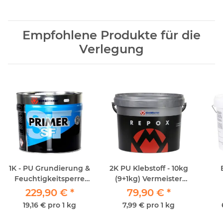
Empfohlene Produkte für die
Verlegung
1K - PU Grundierung &
2K PU Klebstoff - 10kg
Feuchtigkeitsperre
(9+1kg) Vermeister
Vermeister Primer SF
Repox
229,90 €
*
79,90 €
*
12kg
19,16 € pro 1 kg
7,99 € pro 1 kg