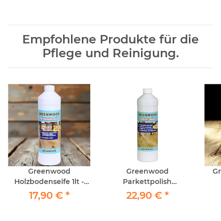
Empfohlene Produkte für die
Pflege und Reinigung.
Greenwood
Greenwood
G
Holzbodenseife 1lt -
Parkettpolish
Reinigung geöltes
Seidenglanz 1lt -
17,90 €
*
22,90 €
*
Parkett
Grund-Erstschutz &
Dauerpflege