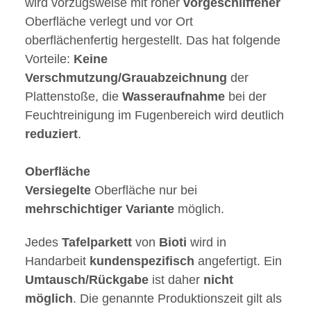
wird vorzugsweise mit roher
vorgeschliffener
Oberfläche verlegt und vor Ort
oberflächenfertig hergestellt. Das hat folgende
Vorteile:
Keine
Verschmutzung/Grauabzeichnung
der
Plattenstoße, die
Wasseraufnahme
bei der
Feuchtreinigung im Fugenbereich wird deutlich
reduziert
.
Oberfläche
Versiegelte
Oberfläche nur bei
mehrschichtiger
Variante
möglich.
Jedes
Tafelparkett
von
Bioti
wird in
Handarbeit
kundenspezifisch
angefertigt. Ein
Umtausch/Rückgabe
ist daher
nicht
möglich
. Die genannte Produktionszeit gilt als