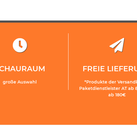
SCHAURAUM
FREIE LIEFE
große Auswahl
*Produkte der Versand
Paketdienstleister AT ab 
ab 180€