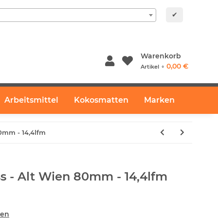
✔
Warenkorb
0,00 €
Artikel ⚬
Arbeitsmittel
Kokosmatten
Marken
80mm - 14,4lfm
ss - Alt Wien 80mm - 14,4lfm
ten