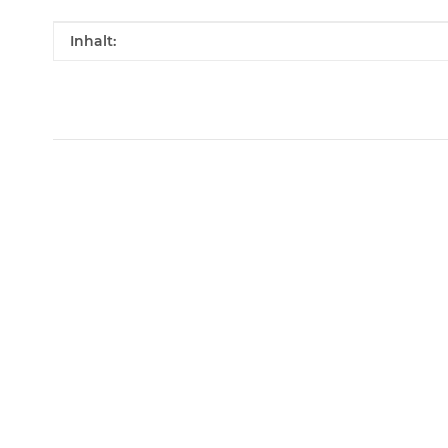
Produkteigenschaft
Wert
Inhalt: