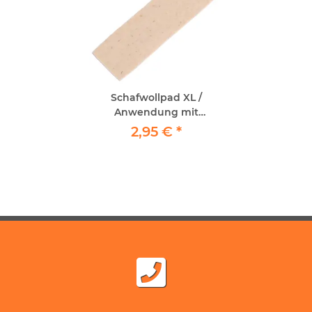
Schafwollpad XL /
Anwendung mit
SprayFinisher ca 12 x
2,95 €
*
38cm