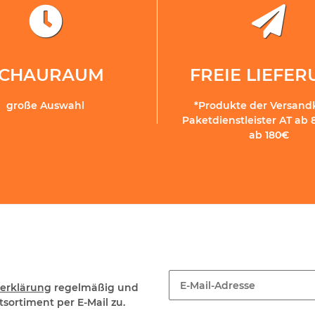
SCHAURAUM
FREIE LIEFE
große Auswahl
*Produkte der Versand
Paketdienstleister AT ab 
ab 180€
erklärung
regelmäßig und
sortiment per E-Mail zu.
Newsletter Abonnieren