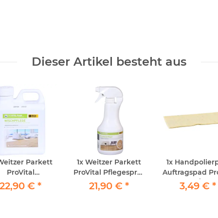
Dieser Artikel besteht aus
Weitzer Parkett
1x
Weitzer Parkett
1x
Handpolier
ProVital
ProVital Pflegespray
Auftragspad Pro
schpflege 1lt.
Transparent 500ml
x 25cm / 1Stü
22,90 €
*
21,90 €
*
3,49 €
*
echte Schafwo