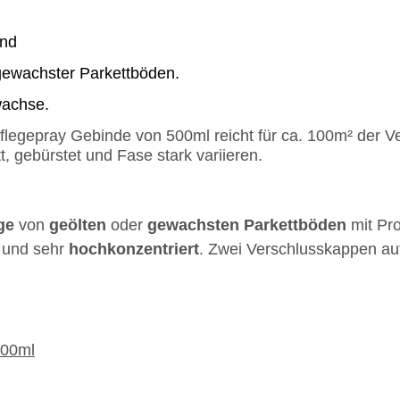
end
 gewachster Parkettböden.
wachse.
Pflegepray Gebinde von 500ml reicht für ca. 100m² der 
t, gebürstet und Fase stark variieren.
ge
von
geölten
oder
gewachsten
Parkettböden
mit Pro
 und sehr
hochkonzentriert
. Zwei Verschlusskappen auf
500ml