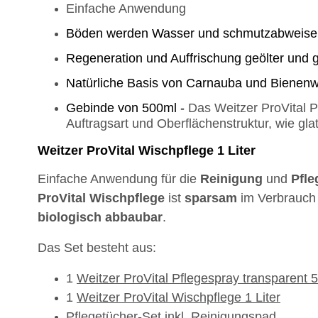
Einfache Anwendung
Böden werden Wasser und schmutzabweis
Regeneration und Auffrischung geölter und
Natürliche Basis von Carnauba und Bienen
Gebinde von 500ml -
Das Weitzer ProVital 
Auftragsart und Oberflächenstruktur, wie glat
Weitzer ProVital Wischpflege 1 Liter
Einfache Anwendung für die
Reinigung
und
Pfle
ProVital
Wischpflege
ist
sparsam
im Verbrauch
biologisch
abbaubar
.
Das Set besteht aus:
1
Weitzer ProVital Pflegespray transparent 
1
Weitzer ProVital Wischpflege 1 Liter
Pflegetücher-Set inkl. Reinigungspad