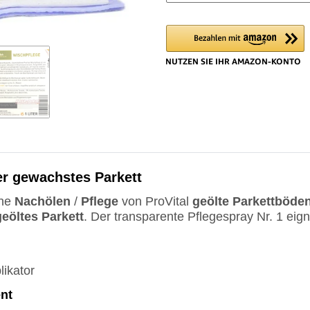
der gewachstes Parkett
che
Nachölen
/
Pflege
von ProVital
geölte
Parkettböde
geöltes
Parkett
. Der transparente Pflegespray Nr. 1 eign
ikator
ent