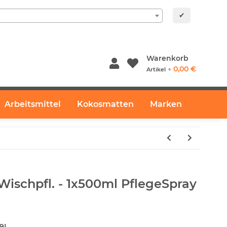
✔
Warenkorb
0,00 €
Artikel ⚬
Arbeitsmittel
Kokosmatten
Marken
t Wischpfl. - 1x500ml PflegeSpray
9I