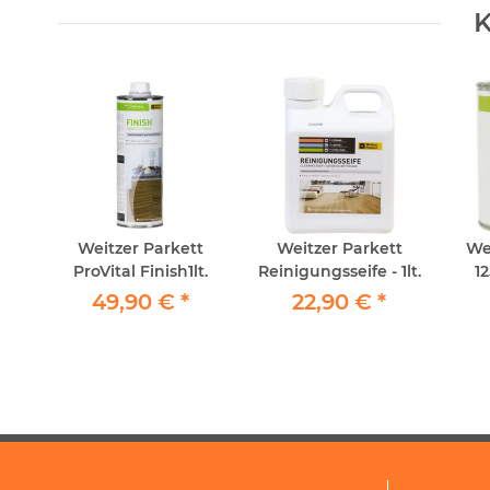
K
t
Weitzer Parkett
Weitzer Parkett
We
l
ProVital Finish1lt.
Reinigungsseife - 1lt.
1
öl.
49,90 €
*
22,90 €
*
att
l
se