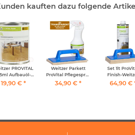
unden kauften dazu folgende Artike
itzer PROVITAL
Weitzer Parkett
Set 1lt ProVit
25ml Aufbauöl-
ProVital Pflegespray
Finish-Weitz
Reparaturöl
500ml Farblos - 1x
Parkett ink
19,90 €
*
34,90 €
*
64,90 €
"Farblos
Handpadhalter - 2x
1xPadhalter un
idenmatt" 125ml
Schafwollpad
Schafwollp