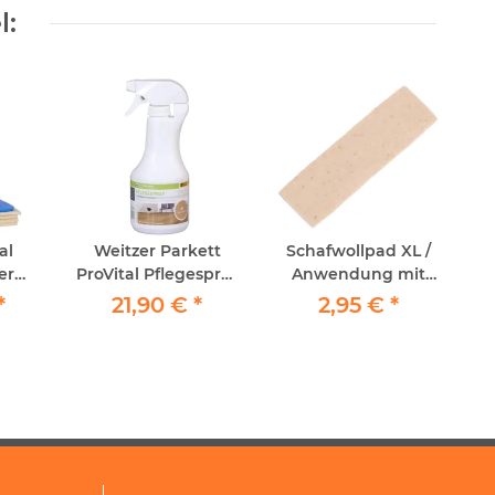
l:
al
Weitzer Parkett
Schafwollpad XL /
er
ProVital Pflegespray
Anwendung mit
l
Transparent 500ml
SprayFinisher ca 12 x
*
21,90 €
*
2,95 €
*
d 4x
38cm
"
ad