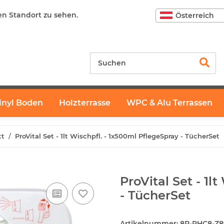
en Standort zu sehen.
Österreich
inyl Boden
Holzterrasse
WPC & Alu Terrassen
tt
ProVital Set - 1lt Wischpfl. - 1x500ml PflegeSpray - TücherSet
ProVital Set - 1l
- TücherSet
Artikelnummer:
8R-RHC8-Z8