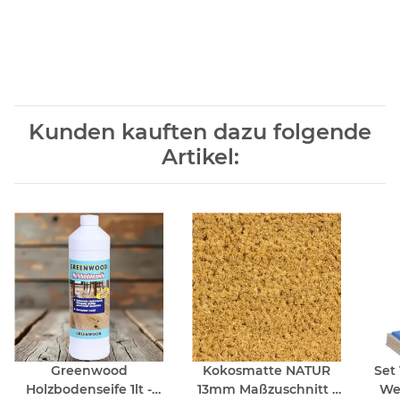
Kunden kauften dazu folgende
Artikel:
Greenwood
Kokosmatte NATUR
Set 
Holzbodenseife 1lt -
13mm Maßzuschnitt -
Wei