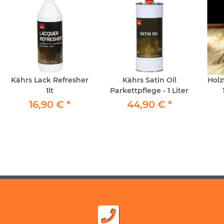
Kährs Lack Refresher
Kährs Satin Oil
Holz
1lt
Parkettpflege - 1 Liter
16,90 €
*
44,90 €
*