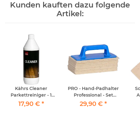
Kunden kauften dazu folgende
Artikel:
Kährs Cleaner
PRO - Hand-Padhalter
Sc
Parkettreiniger - 1
Professional - Set
A
Liter
"Parkett-Nachölen"
Spr
17,90 €
*
29,90 €
*
inkl. 10x Schafwollpad