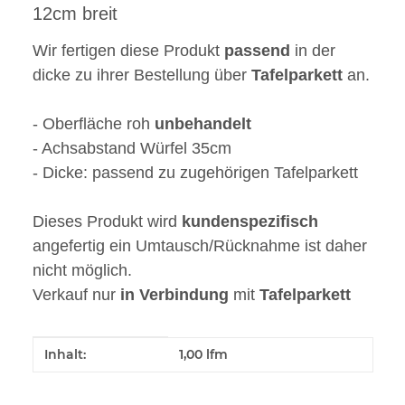
12cm breit
Wir fertigen diese Produkt
passend
in der
dicke zu ihrer Bestellung über
Tafelparkett
an.
- Oberfläche roh
unbehandelt
- Achsabstand Würfel 35cm
- Dicke: passend zu zugehörigen Tafelparkett
Dieses Produkt wird
kundenspezifisch
angefertig ein Umtausch/Rücknahme ist daher
nicht möglich.
Verkauf nur
in
Verbindung
mit
Tafelparkett
Produkteigenschaft
Wert
Inhalt:
1,00 lfm