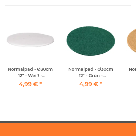
Normalpad - Ø30cm
Normalpad - Ø30cm
No
12" - Weiß -
12" - Grün -
Maschinenpad
Maschinenpad
4,99 €
*
4,99 €
*