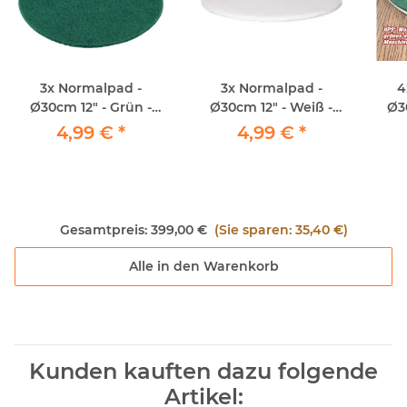
3x
Normalpad -
3x
Normalpad -
4
Ø30cm 12" - Grün -
Ø30cm 12" - Weiß -
Ø3
Maschinenpad
Maschinenpad
Ein
4,99 €
*
4,99 €
*
Gesamtpreis:
399,00 €
(Sie sparen: 35,40 €)
Alle in den Warenkorb
Kunden kauften dazu folgende
Artikel: