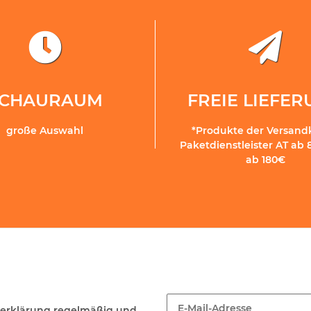
SCHAURAUM
FREIE LIEFE
große Auswahl
*Produkte der Versand
Paketdienstleister AT ab 
ab 180€
erklärung
regelmäßig und