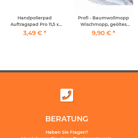
Handpolierpad
Profi - Baumwollmopp
Auftragspad Pro 11,5 x
Wischmopp, geöltes
25cm / 1Stück echte
versiegeltes Parkett
3,49 €
*
9,90 €
*
Schafwolle
40cm
BERATUNG
Haben Sie Fragen?