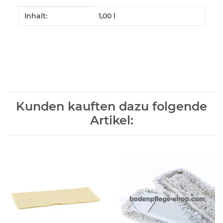
Produkteigenschaft
Wert
Inhalt:
1,00 l
Kunden kauften dazu folgende
Artikel: