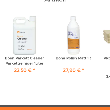
Boen Parkett Cleaner
Bona Polish Matt 1lt
PRO
Parkettreiniger 1Liter
Sc
22,50 €
*
27,90 €
*
2,