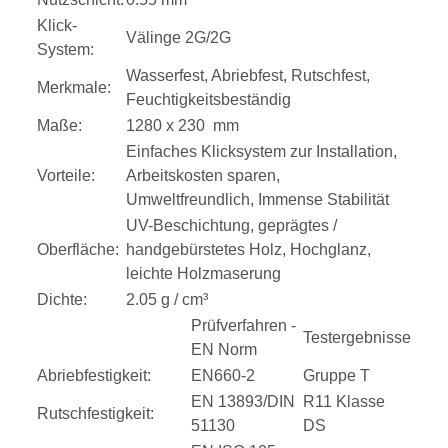
Klick-
Välinge 2G/2G
System:
Wasserfest, Abriebfest, Rutschfest,
Merkmale:
Feuchtigkeitsbeständig
Maße:
1280 x 230 mm
Einfaches Klicksystem zur Installation,
Vorteile:
Arbeitskosten sparen,
Umweltfreundlich, Immense Stabilität
UV-Beschichtung, geprägtes /
Oberfläche:
handgebürstetes Holz, Hochglanz,
leichte Holzmaserung
Dichte:
2.05 g / cm³
Prüfverfahren -
Testergebnisse
EN Norm
Abriebfestigkeit:
EN660-2
Gruppe T
EN 13893/DIN
R11 Klasse
Rutschfestigkeit:
51130
DS