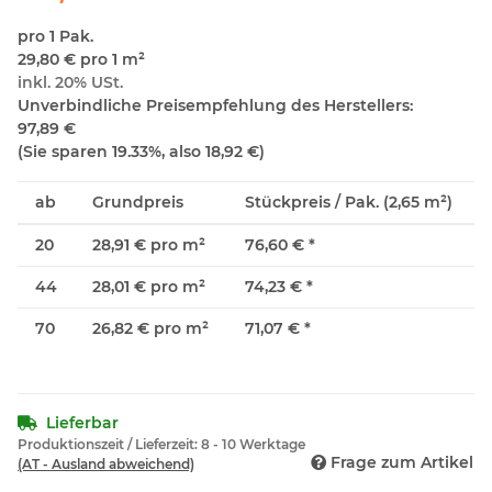
pro 1 Pak.
29,80 € pro 1 m²
inkl. 20% USt.
Unverbindliche Preisempfehlung des Herstellers
:
97,89 €
(Sie sparen
19.33%
, also
18,92 €
)
ab
Grundpreis
Stückpreis / Pak. (2,65 m²)
20
28,91 € pro m²
76,60 €
*
44
28,01 € pro m²
74,23 €
*
70
26,82 € pro m²
71,07 €
*
Lieferbar
Produktionszeit / Lieferzeit:
8 - 10 Werktage
Frage zum Artikel
(AT - Ausland abweichend)