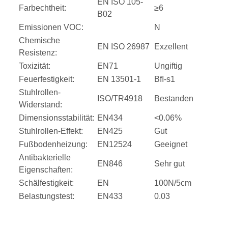
EN ISO 105-
Farbechtheit:
≥6
B02
Emissionen VOC:
N
Chemische
EN ISO 26987
Exzellent
Resistenz:
Toxizität:
EN71
Ungiftig
Feuerfestigkeit:
EN 13501-1
BfI-s1
Stuhlrollen-
ISO/TR4918
Bestanden
Widerstand:
Dimensionsstabilität:
EN434
<0.06%
Stuhlrollen-Effekt:
EN425
Gut
Fußbodenheizung:
EN12524
Geeignet
Antibakterielle
EN846
Sehr gut
Eigenschaften:
Schälfestigkeit:
EN
100N/5cm
Belastungstest:
EN433
0.03