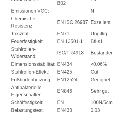
B02
Emissionen VOC:
N
Chemische
EN ISO 26987
Exzellent
Resistenz:
Toxizität:
EN71
Ungiftig
Feuerfestigkeit:
EN 13501-1
BfI-s1
Stuhlrollen-
ISO/TR4918
Bestanden
Widerstand:
Dimensionsstabilität:
EN434
<0.06%
Stuhlrollen-Effekt:
EN425
Gut
Fußbodenheizung:
EN12524
Geeignet
Antibakterielle
EN846
Sehr gut
Eigenschaften:
Schälfestigkeit:
EN
100N/5cm
Belastungstest:
EN433
0.03