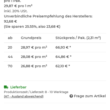
pro 1 Pak.
29,87 € pro 1 m²
inkl. 20% USt.
Unverbindliche Preisempfehlung des Herstellers
:
92,68 €
(Sie sparen
25.55%
, also
23,68 €
)
ab
Grundpreis
Stückpreis / Pak. (2,31 m²)
20
28,97 € pro m²
66,93 €
*
44
28,08 € pro m²
64,86 €
*
70
26,88 € pro m²
62,10 €
*
Lieferbar
Produktionszeit / Lieferzeit:
8 - 10 Werktage
Frage zum Artikel
(AT - Ausland abweichend)