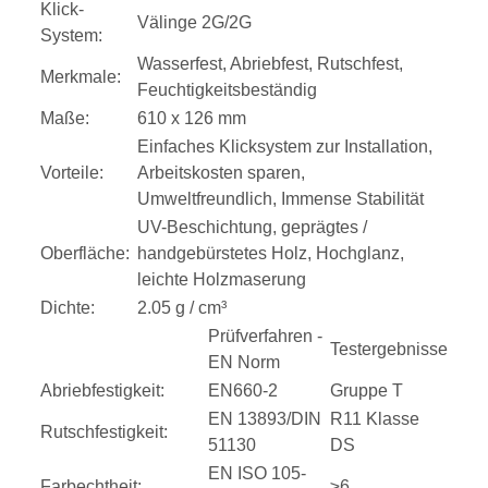
Klick-
Välinge 2G/2G
System:
Wasserfest, Abriebfest, Rutschfest,
Merkmale:
Feuchtigkeitsbeständig
Maße:
610 x 126 mm
Einfaches Klicksystem zur Installation,
Vorteile:
Arbeitskosten sparen,
Umweltfreundlich, Immense Stabilität
UV-Beschichtung, geprägtes /
Oberfläche:
handgebürstetes Holz, Hochglanz,
leichte Holzmaserung
Dichte:
2.05 g / cm³
Prüfverfahren -
Testergebnisse
EN Norm
Abriebfestigkeit:
EN660-2
Gruppe T
EN 13893/DIN
R11 Klasse
Rutschfestigkeit:
51130
DS
EN ISO 105-
Farbechtheit:
≥6