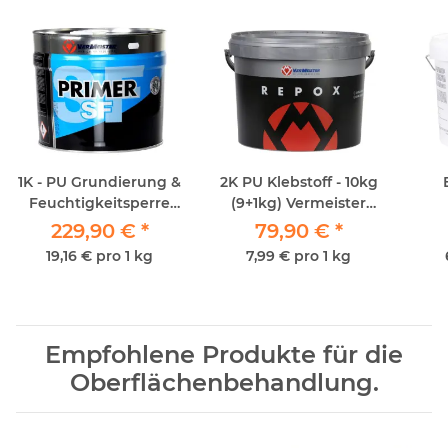
1K - PU Grundierung &
2K PU Klebstoff - 10kg
Feuchtigkeitsperre
(9+1kg) Vermeister
Vermeister Primer SF
Repox
229,90 €
*
79,90 €
*
12kg
19,16 € pro 1 kg
7,99 € pro 1 kg
Empfohlene Produkte für die
Oberflächenbehandlung.