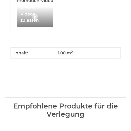
Promotion-Video
Vimeo-
Videos
zulassen
Produkteigenschaft
Wert
2
Inhalt:
1,00 m
Empfohlene Produkte für die
Verlegung