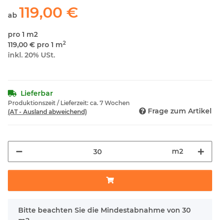
119,00 €
ab
pro 1 m2
2
119,00 € pro 1 m
inkl. 20% USt.
Lieferbar
Produktionszeit / Lieferzeit:
ca. 7 Wochen
Frage zum Artikel
(AT - Ausland abweichend)
m2
x
Bitte beachten Sie die Mindestabnahme von 30