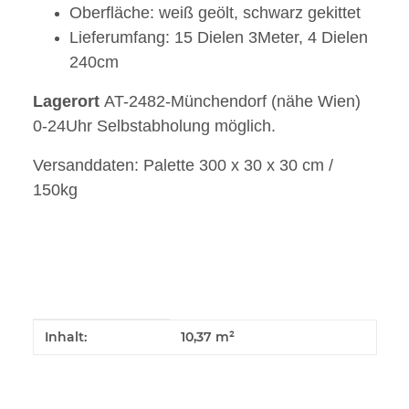
Oberfläche: weiß geölt, schwarz gekittet
Lieferumfang: 15 Dielen 3Meter, 4 Dielen
240cm
Lagerort
AT-2482-Münchendorf (nähe Wien)
0-24Uhr Selbstabholung möglich.
Versanddaten: Palette 300 x 30 x 30 cm /
150kg
Produkteigenschaft
Wert
Inhalt:
10,37 m²