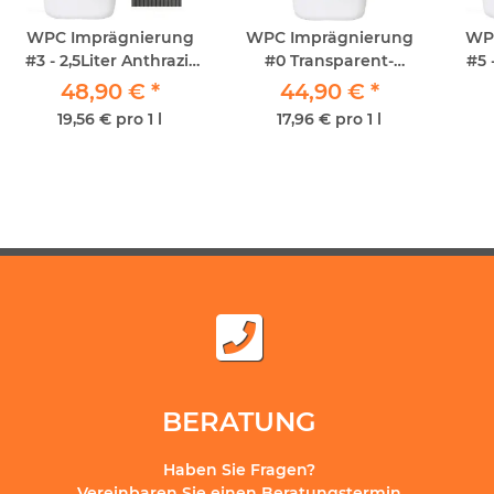
WPC Imprägnierung
WPC Imprägnierung
WP
#3 - 2,5Liter Anthrazit
#0 Transparent-
#5 
ECO Lösungsmittelfrei
2,5Liter FARBLOS -
48,90 €
*
44,90 €
*
ECO Lösungsmittelfrei
19,56 € pro 1 l
17,96 € pro 1 l
BERATUNG
Haben Sie Fragen?
Vereinbaren Sie einen Beratungstermin