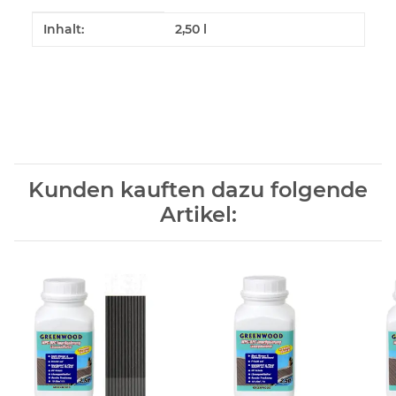
Produkteigenschaft
Wert
Inhalt:
2,50 l
Kunden kauften dazu folgende
Artikel: